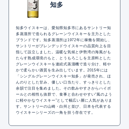
知多
知多ウイスキーは、愛知県知多市にあるサントリー知
多蒸溜所で造られるグレーンウイスキーを主力とした
ブランドです。知多蒸溜所は1972年に稼働を開始し、
サントリーがブレンデッドウイスキーの品質向上を目
指して設立しました。温暖な気候と伊勢湾の海風がも
たらす熟成環境のもと、とうもろこしを主原料とした
グレーンウイスキーを連続式蒸溜機で造り分け、軽や
かで柔らかい酒質を生み出しています。2015年には
「シングルグレーンウイスキー知多」が発売され、ほ
んのりとした甘み、優しい口当たり、すっきりとした
余韻で注目を集めました。その飲みやすさからハイボ
ールとの相性も抜群で、食事と合わせやすい“風のよう
に軽やかなウイスキー”として幅広い層に人気がありま
す。サントリーの山崎・白州と並び、日本を代表する
ウイスキーシリーズの一角を担う存在です。