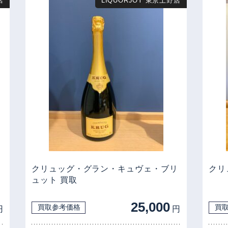
店
LIQUORJOY 東京上野店
クリュッグ・グラン・キュヴェ・ブリ
クリ
ュット 買取
25,000
買取参考価格
買
円
円