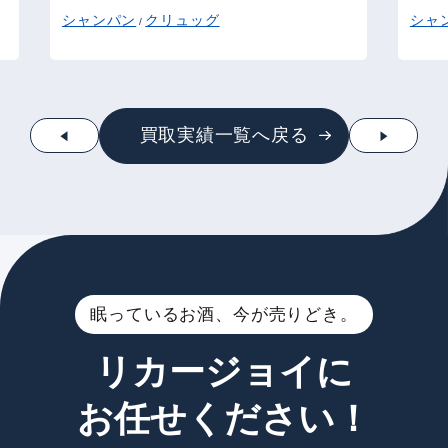
シャンパン
クリュッグ
シャ
/
買取実績一覧へ戻る
眠っているお酒、今が売りどき。
リカージョイに
お任せください！