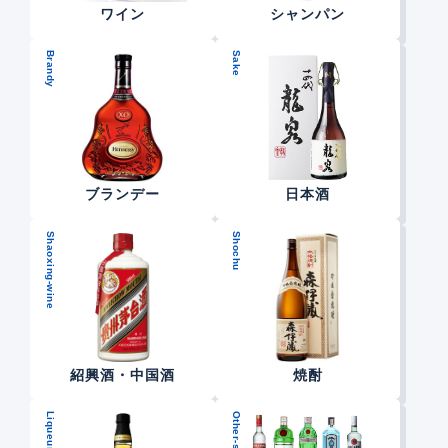
ワイン
シャンパン
Brandy
Sake
ブランデー
日本酒
Shaoxing-wine
Shochu
紹興酒・中国酒
焼酎
Liqueur
Other-sake