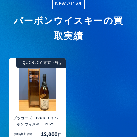
New Arrival
バーボンウイスキーの買
取実績
LIQUORJOY 東京上野店
ブッカーズ Booker‘ｓバ
ーボンウィスキー 2025-
01E 買取
12,000
買取参考価格
円