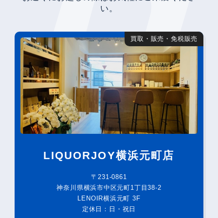
い。
買取・販売・免税販売
LIQUORJOY横浜元町店
〒231-0861
神奈川県横浜市中区元町1丁目38-2
LENOIR横浜元町 3F
定休日：日・祝日