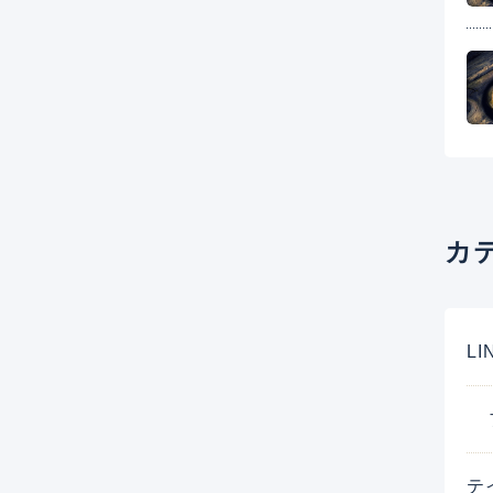
カ
L
テ