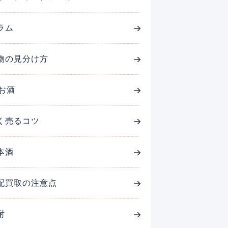
ラム
物の見分け方
お酒
く売るコツ
本酒
配買取の注意点
酎