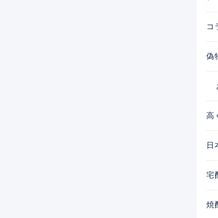
コ
偽
高
日
宅
焼