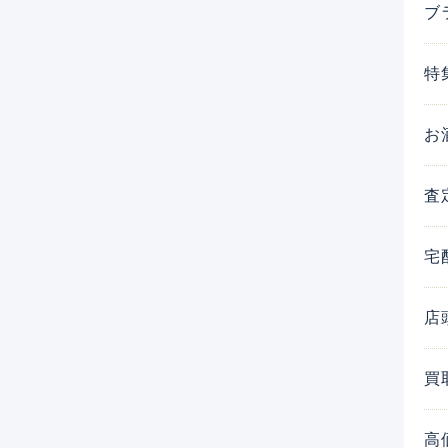
ブ
特
お
査
宅
店
買
高