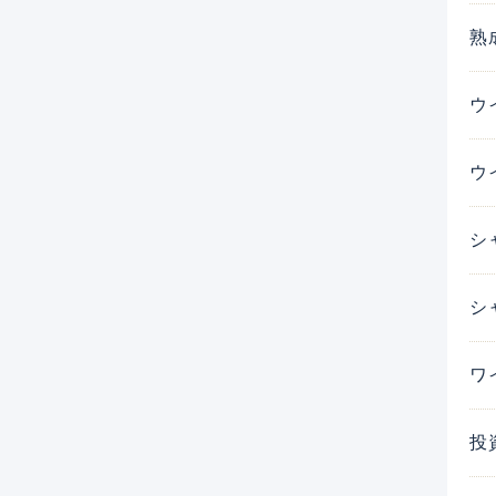
熟
ウ
ウ
シ
シ
ワ
投