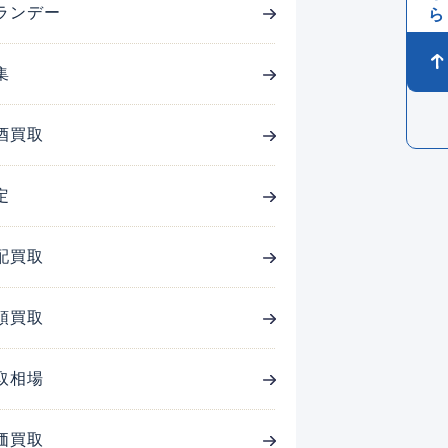
ランデー
集
酒買取
定
配買取
頭買取
取相場
価買取