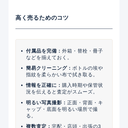
高く売るためのコツ
付属品を完備：
外箱・替栓・冊子
などを揃えておく。
簡易クリーニング：
ボトルの埃や
指紋を柔らかい布で拭き取る。
情報を正確に：
購入時期や保管状
況を伝えると査定がスムーズ。
明るい写真撮影：
正面・背面・キ
ャップ・底面を明るい場所で撮
る。
複数査定：
宅配・店頭・出張の3