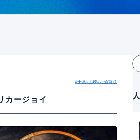
#千葉
#山崎
#お酒買取
リカージョイ