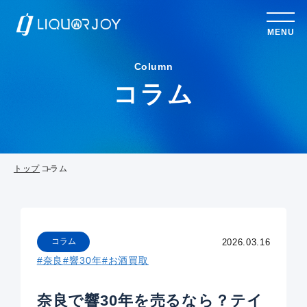
MENU
Column
コラム
トップ
コラム
コラム
2026.03.16
#奈良
#響30年
#お酒買取
奈良で響30年を売るなら？テイ