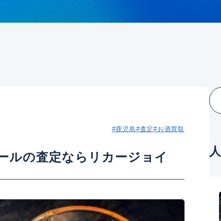
#鹿児島
#査定
#お酒買取
ールの査定ならリカージョイ