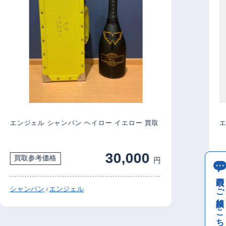
エンジェル シャンパン ヘイロー イエロー 買取
エン
30,000
買取参考価格
買
円
買取のご相談はこちら
シャンパン
エンジェル
エン
/