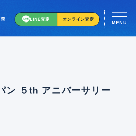
質問
LINE査定
オンライン査定
MENU
ン ５th アニバーサリー