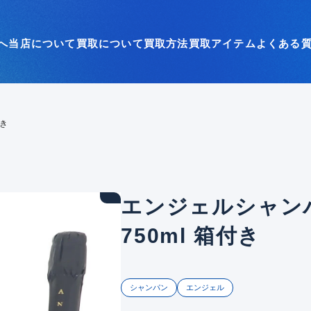
へ
当店について
買取について
買取方法
買取アイテム
よくある
付き
エンジェルシャンパ
750ml 箱付き
シャンパン
エンジェル