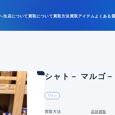
へ
当店について
買取について
買取方法
買取アイテム
よくある
シャト－ マルゴ－ 
ワイン
買取方法
店頭買取