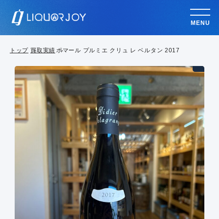
MENU
トップ
買取実績
ポマール プルミエ クリュ レ ベルタン 2017