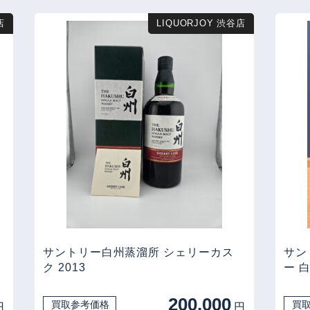
店
LIQUORJOY 渋谷店
ー
サントリー白州蒸溜所 シェリーカス
サン
ク 2013
ー 
200,000
買取参考価格
買
円
円