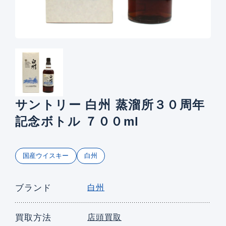
サントリー 白州 蒸溜所３０周年
記念ボトル ７００ml
国産ウイスキー
白州
ブランド
白州
買取方法
店頭買取