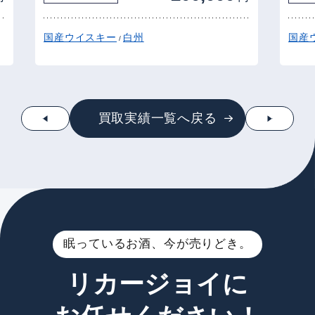
国産ウイスキー
白州
国産
/
買取実績一覧へ戻る
眠っているお酒、今が売りどき。
リカージョイに