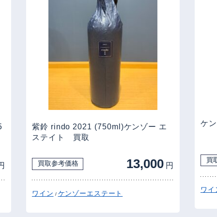
ケン
5
紫鈴 rindo 2021 (750ml)ケンゾー エ
ステイト 買取
買
13,000
買取参考価格
円
円
ワイ
ワイン
ケンゾーエステート
/