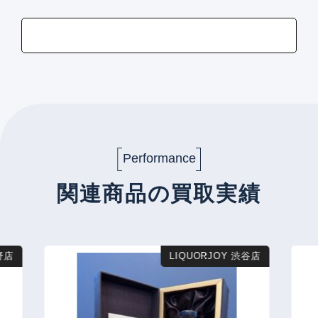
Performance
関連商品の買取実績
店
LIQUORJOY 渋谷店