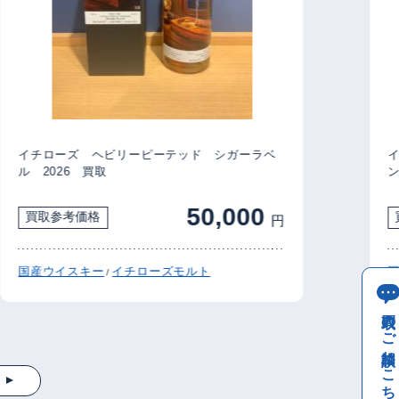
イチローズ ヘビリーピーテッド シガーラベ
イチ
ル 2026 買取
ン 
50,000
買取参考価格
買
円
国産ウイスキー
イチローズモルト
国産
/
買取のご相談はこちら