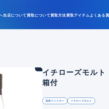
へ
当店について
買取について
買取方法
買取アイテム
よくある
イチローズモルト
箱付
国産ウイスキー
イチローズモルト