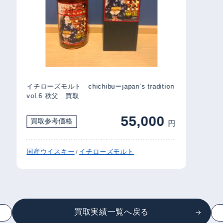
イチローズモルト chichibuーjapan’s tradition
vol.6 秩父 買取
55,000
買取参考価格
円
国産ウイスキー
イチローズモルト
/
買取実績一覧へ戻る