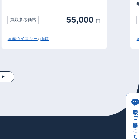
年
55,000
買取参考価格
買
円
国産ウイスキー
山崎
国産
/
買取のご相談はこちら