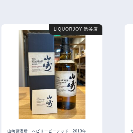
LIQUORJOY 渋谷店
山崎蒸溜所 へビリーピーテッド 2013年
サン