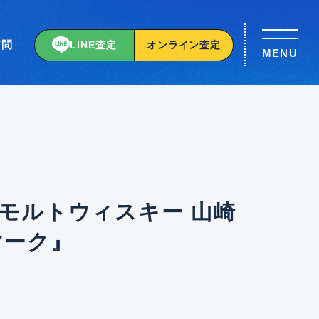
質問
LINE査定
オンライン査定
MENU
モルトウィスキー 山崎
響マーク』