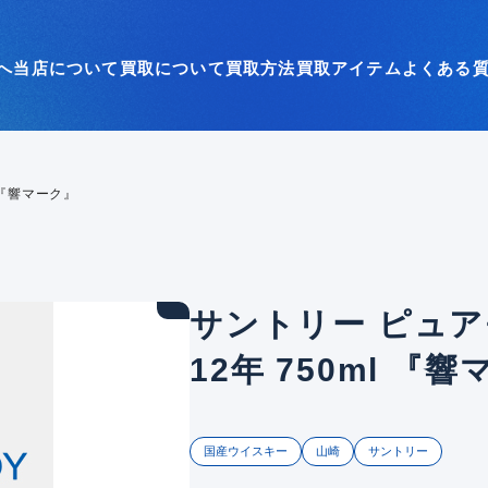
へ
当店について
買取について
買取方法
買取アイテム
よくある
 『響マーク』
サントリー ピュア
12年 750ml 『
国産ウイスキー
山崎
サントリー