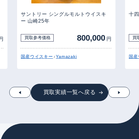
サントリー シングルモルトウイスキ
十四代
ー 山崎25年
800,000
買取参考価格
買
円
円
国産ウイスキー
Yamazaki
国産
/
買取実績一覧へ戻る