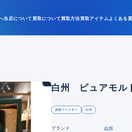
へ
当店について
買取について
買取方法
買取アイテム
よくある
白州 ピュアモルト
国産ウイスキー
白州
ブランド
白州