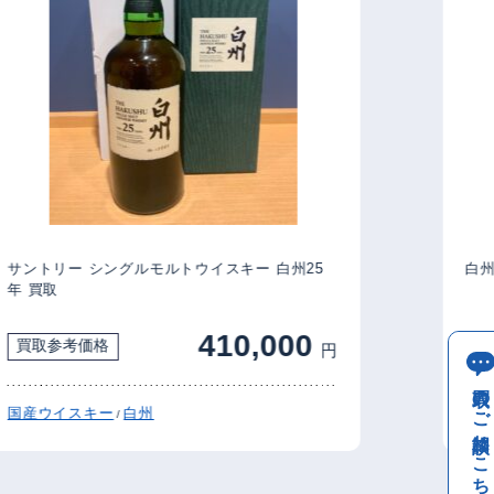
サントリー シングルモルトウイスキー 白州25
白州1
年 買取
410,000
買取参考価格
買
円
買取のご相談はこちら
国産ウイスキー
白州
国産
/