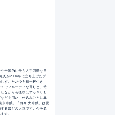
今や全国的に最も入手困難な日
氏が2004年に立ち上げたブ
われず、ただ今を精一杯生き
シュでフルーティな香りと、透
させながらも後味はすっきりと
町などを用い、仕込みごとに異
純米吟醸」「而今 大吟醸」は愛
売するほどの人気です。今を象
います。