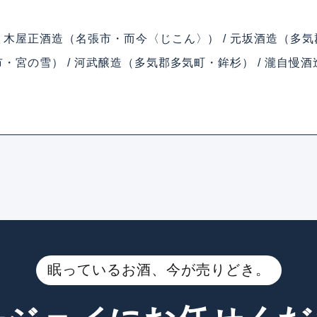
 木屋正酒造（名張市・而今〈じこん〉） / 元坂酒造（多気
・宮の雪） / 河武醸造（多気郡多気町・鉾杉） / 瀧自慢酒
眠っているお酒、今が売りどき。