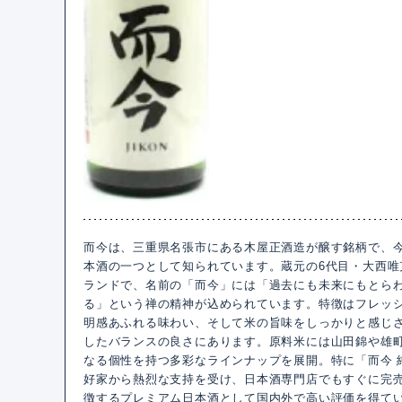
而今は、三重県名張市にある木屋正酒造が醸す銘柄で、
本酒の一つとして知られています。蔵元の6代目・大西唯克
ランドで、名前の「而今」には「過去にも未来にもとら
る」という禅の精神が込められています。特徴はフレッ
明感あふれる味わい、そして米の旨味をしっかりと感じ
したバランスの良さにあります。原料米には山田錦や雄
なる個性を持つ多彩なラインナップを展開。特に「而今 
好家から熱烈な支持を受け、日本酒専門店でもすぐに完
徴するプレミアム日本酒として国内外で高い評価を得て