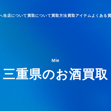
へ
当店について
買取について
買取方法
買取アイテム
よくある
Mie
三重県のお酒買取