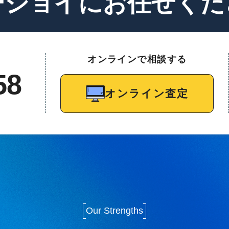
ージョイに
お任せくだ
オンラインで相談する
58
オンライン査定
Our Strengths