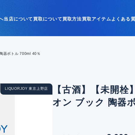
へ
当店について
買取について
買取方法
買取アイテム
よくある
器ボトル 700ml 40％
【古酒】【未開栓】
LIQUORJOY 東京上野店
オン ブック 陶器ボト