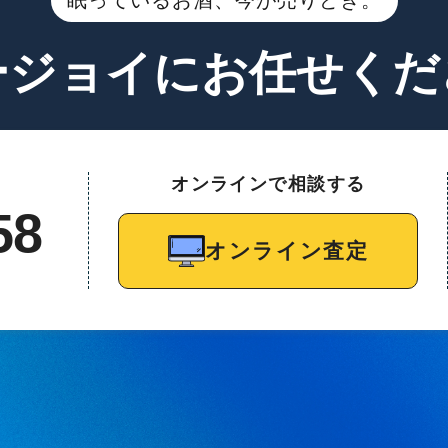
眠っているお酒、今が売りどき。
ージョイに
お任せくだ
オンラインで相談する
58
オンライン査定