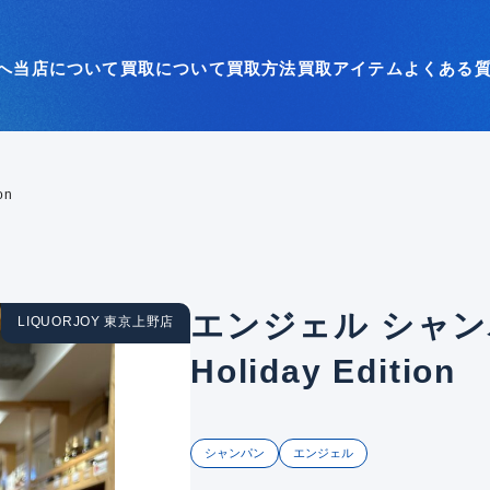
へ
当店について
買取について
買取方法
買取アイテム
よくある
on
エンジェル シャン
LIQUORJOY 東京上野店
Holiday Edition
シャンパン
エンジェル