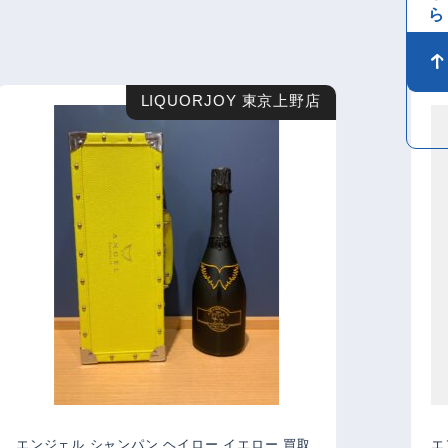
LIQUORJOY 東京上野店
エンジェル シャンパン ヘイロー イエロー 買取
エン