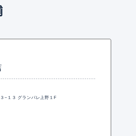
舗
店
３−１３ グランパレ上野１F