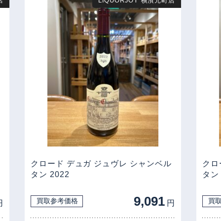
店
LIQUORJOY 横濱元町店
クロード デュガ ジュヴレ シャンベル
クロ
タン 2022
タン 
9,091
買取参考価格
買
円
円