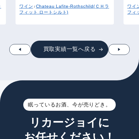
ラ
ワイン
Chateau Lafite-Rothschild(ＣＨラ
ワイ
/
フィット ロートシルト)
フィ
買取実績一覧へ戻る
眠っているお酒、今が売りどき。
リカージョイに
お任せください！