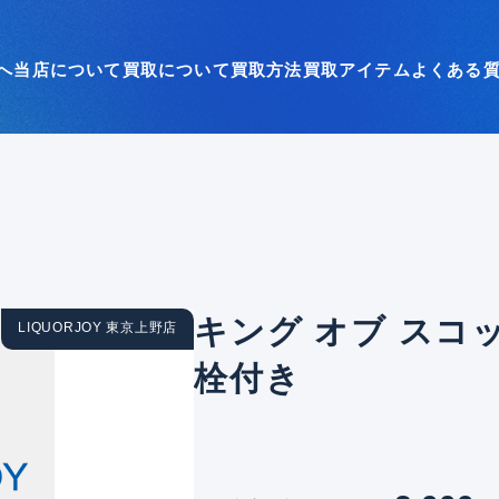
へ
当店について
買取について
買取方法
買取アイテム
よくある
キング オブ スコッ
LIQUORJOY 東京上野店
栓付き