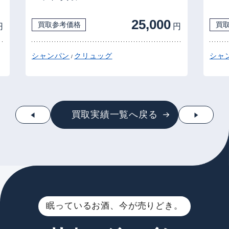
25,000
買取参考価格
買
円
円
シャンパン
クリュッグ
シャ
/
買取実績一覧へ戻る
眠っているお酒、今が売りどき。