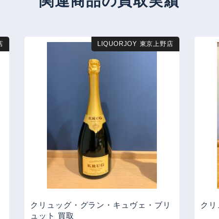
関連商品の買取実績
店
LIQUORJOY 東京上野店
クリュッグ・グラン・キュヴェ・ブリ
クリ
ュット 買取