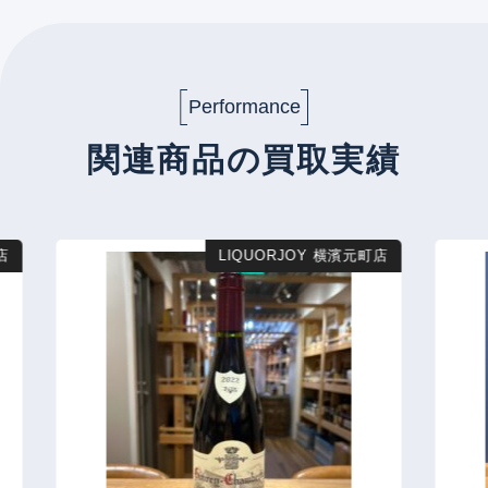
Performance
関連商品の買取実績
店
LIQUORJOY 横濱元町店