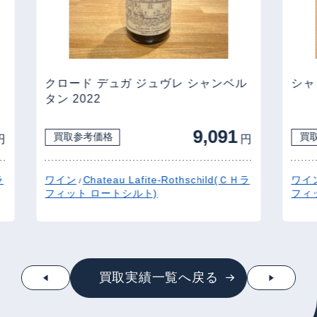
クロード デュガ ジュヴレ シャンベル
シャ
タン 2022
9,091
買取参考価格
買
円
円
ラ
ワイン
Chateau Lafite-Rothschild(ＣＨラ
ワイ
/
フィット ロートシルト)
フィ
買取実績一覧へ戻る