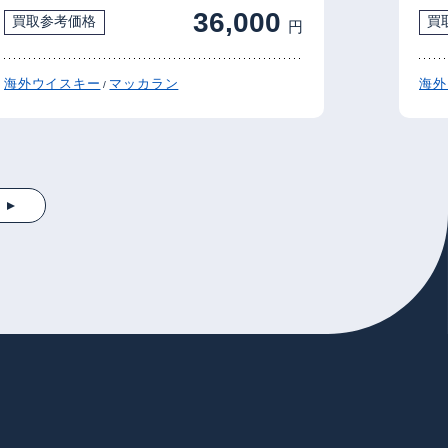
36,000
買取参考価格
買
円
海外ウイスキー
マッカラン
海外
/