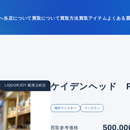
へ
当店について
買取について
買取方法
買取アイテム
よくある
ケイデンヘッド R
LIQUORJOY 横濱元町店
海外ウイスキー
マッカラン
500,00
買取参考価格