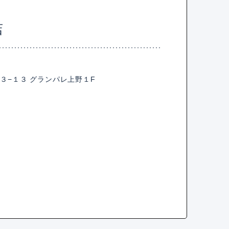
店
３−１３ グランパレ上野１F