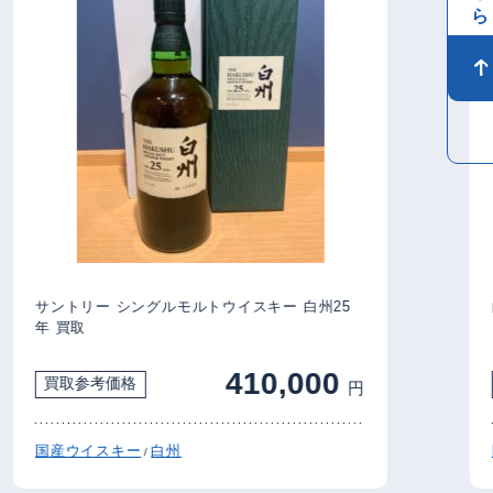
サントリー シングルモルトウイスキー 白州25
白州1
年 買取
410,000
買取参考価格
買
円
国産ウイスキー
白州
国産
/