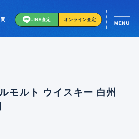
質問
LINE査定
オンライン査定
MENU
ルモルト ウイスキー 白州
]