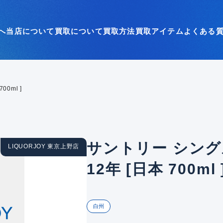
へ
当店について
買取について
買取方法
買取アイテム
よくある
0ml ]
サントリー シング
LIQUORJOY 東京上野店
12年 [日本 700ml 
白州