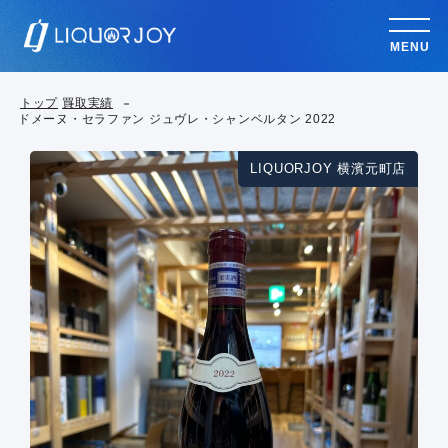
MENU
トップ
買取実績
ドメーヌ・セラファン ジュヴレ・シャンベルタン 2022
LIQUORJOY 横濱元町店