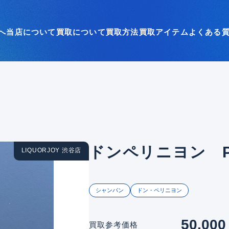
へ
当店について
買取について
買取方法
買取アイテム
よくある
ドンペリニヨン P2
LIQUORJOY 渋谷店
シャンパン
ドン・ペリニヨン
50,000
買取参考価格