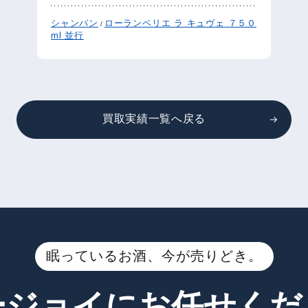
シャンパン
ローランペリエ ラ キュヴェ ７５０
/
ml 並行
買取実績一覧へ戻る
眠っているお酒、今が売りどき。
ージョイに
お任せくだ