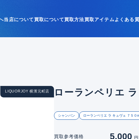
へ
当店について
買取について
買取方法
買取アイテム
よくある
ローランペリエ ラ
LIQUORJOY 横濱元町店
シャンパン
ローランペリエ ラ キュヴェ ７５０m
5,000
買取参考価格
円