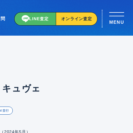
質問
LINE査定
オンライン査定
MENU
 キュヴェ
l 並行
（2024年5月）