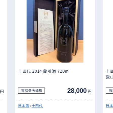
十四代 2014 蘭引酒 720ml
十四
愛山 
28,000
買取参考価格
買
円
円
日本酒
十四代
日本
/