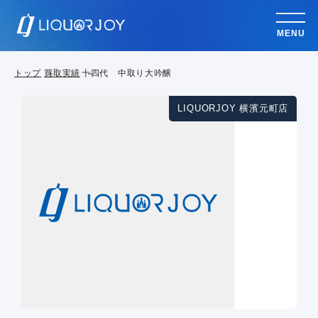
MENU
トップ
買取実績
十四代 中取り大吟醸
LIQUORJOY 横濱元町店