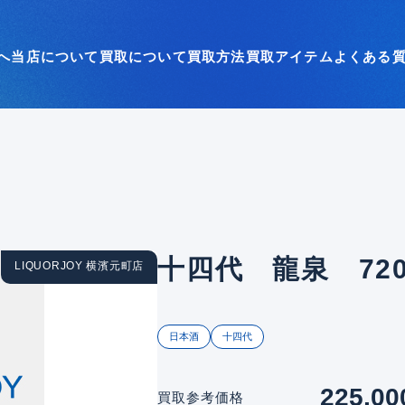
へ
当店について
買取について
買取方法
買取アイテム
よくある
十四代 龍泉 720
LIQUORJOY 横濱元町店
日本酒
十四代
225,00
買取参考価格