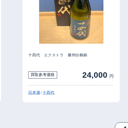
十四代 エクストラ 播州白鶴錦
24,000
買取参考価格
円
日本酒
十四代
/