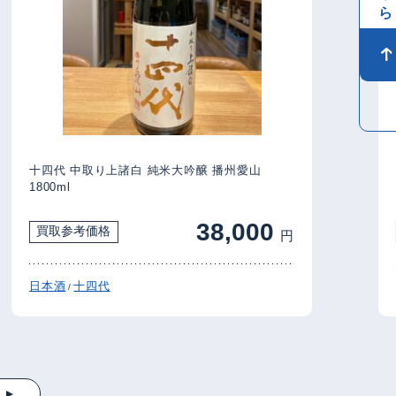
十四代 中取り上諸白 純米大吟醸 播州愛山
十四
1800ml
38,000
買取参考価格
買
円
日本酒
十四代
日本
/