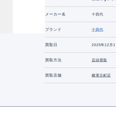
メーカー名
十四代
ブランド
十四代
買取日
2025年12月
買取方法
店頭買取
買取店舗
横濱元町店