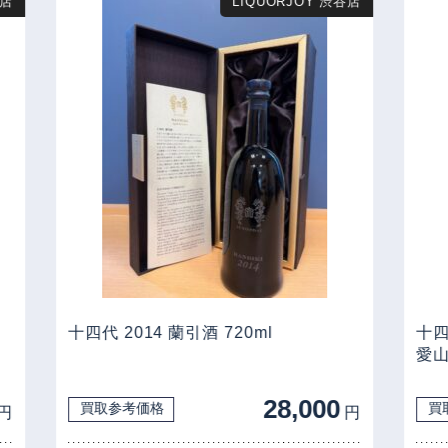
店
LIQUORJOY 渋谷店
十四代 2014 蘭引酒 720ml
十四
愛山 
28,000
買取参考価格
買
円
円