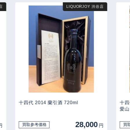
店
LIQUORJOY 渋谷店
十四代 2014 蘭引酒 720ml
十四
愛山 
28,000
買取参考価格
買
円
円