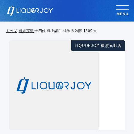
MENU
トップ
買取実績
十四代 極上諸白 純米大吟醸 1800ml
LIQUORJOY 横濱元町店