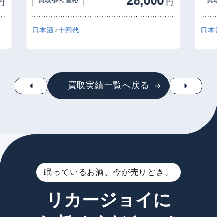
28,000
買取参考価格
買
円
円
日本酒
十四代
日本
/
買取実績一覧へ戻る
眠っているお酒、今が売りどき。
リカージョイに