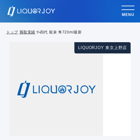
MENU
トップ
買取実績
十四代 龍泉 隼720ml最新
LIQUORJOY 東京上野店