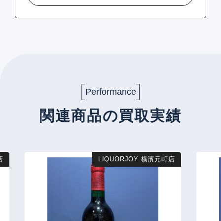
Performance
関連商品の買取実績
店
LIQUORJOY 横濱元町店