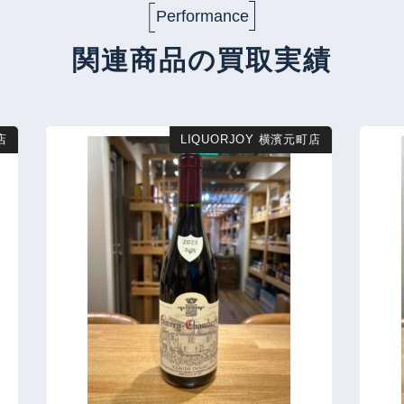
Performance
関連商品の買取実績
店
LIQUORJOY 横濱元町店