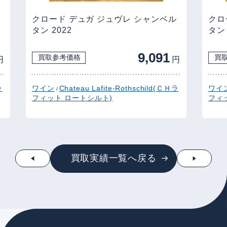
クロード デュガ ジュヴレ シャンベル
クロ
タン 2022
タン 
9,091
買取参考価格
買
円
円
ラ
ワイン
Chateau Lafite-Rothschild(ＣＨラ
ワイ
/
フィット ロートシルト)
フィ
買取実績一覧へ戻る