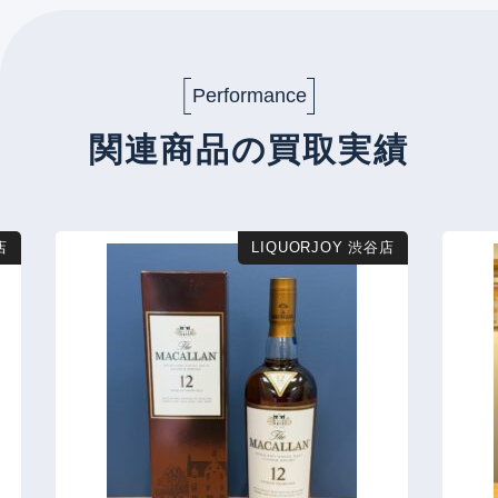
Performance
関連商品の買取実績
店
LIQUORJOY 渋谷店