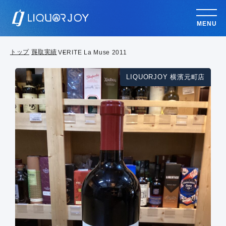
MENU
トップ
買取実績
VERITE La Muse 2011
LIQUORJOY 横濱元町店