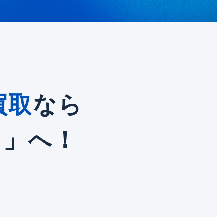
買取
なら
イ」へ！