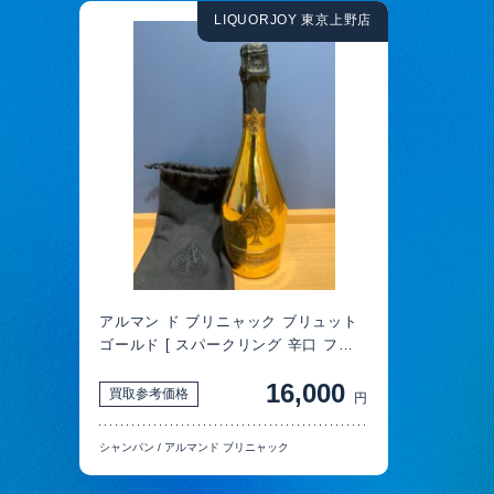
LIQUORJOY 東京上野店
アルマン ド ブリニャック ブリュット
ゴールド [ スパークリング 辛口 フラ
ンス 750ml ] 買取
16,000
買取参考価格
円
シャンパン
/
アルマンド ブリニャック