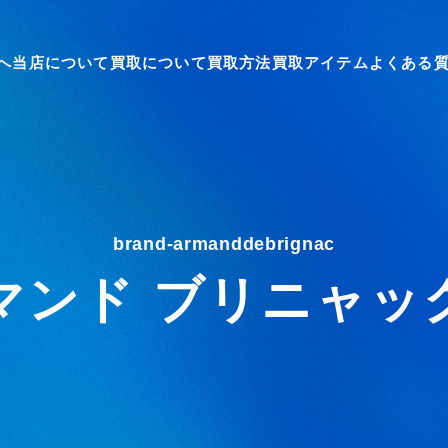
へ
当店について
買取について
買取方法
買取アイテム
よくある
brand-armanddebrignac
マンド ブリニャッ