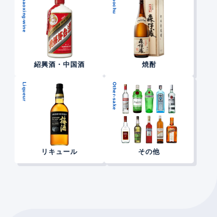
Shaoxing-wine
Shochu
紹興酒・中国酒
焼酎
Liqueur
Other-sake
リキュール
その他