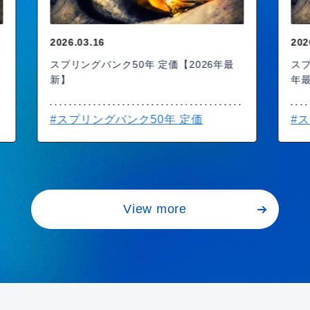
2026.03.16
20
スプリングバンク50年 価格推移【2026
ス
年最新】
年
#スプリングバンク50年 価格推移
#
View more