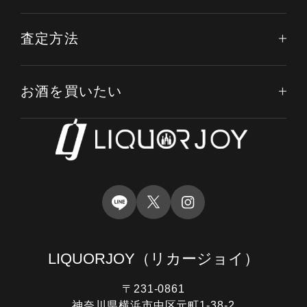
査定方法
お酒を買いたい
LIQUORJOY
（リカージョイ）
〒231-0861
電話する
オンライン査定
LINE査定
神奈川県横浜市中区元町1-38-2