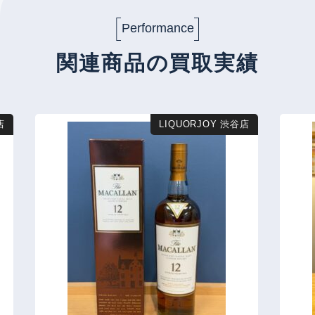
Performance
関連商品の買取実績
店
LIQUORJOY 渋谷店