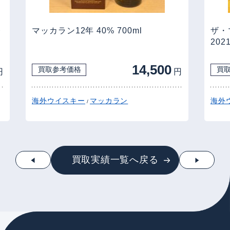
レ
マッカラン12年 40% 700ml
ザ・
20
14,500
買取参考価格
買
円
円
海外ウイスキー
マッカラン
海外
/
買取実績一覧へ戻る