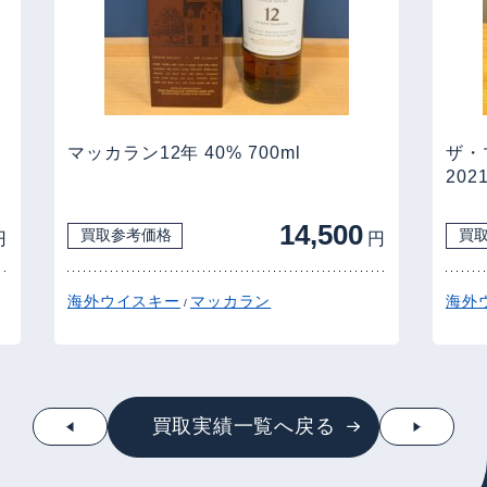
レ
マッカラン12年 40% 700ml
ザ・
20
14,500
買取参考価格
買
円
円
海外ウイスキー
マッカラン
海外
/
買取実績一覧へ戻る