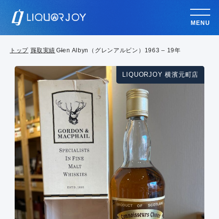
MENU
トップ
買取実績
Glen Albyn（グレンアルビン）1963 – 19年
LIQUORJOY 横濱元町店