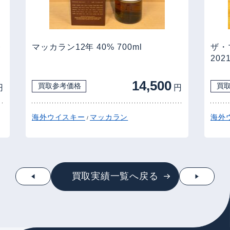
レ
マッカラン12年 40% 700ml
ザ・
20
14,500
買取参考価格
買
円
円
海外ウイスキー
マッカラン
海外
/
買取実績一覧へ戻る