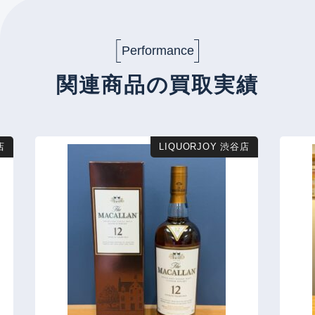
Performance
関連商品の買取実績
店
LIQUORJOY 渋谷店